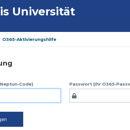
 Universität
O365-Aktivierungshilfe
ung
r Neptun-Code)
Passwort (Ihr O365-Pass
gen